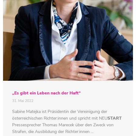
„Es gibt ein Leben nach der Haft“
31. Mai 2022
Sabine Matejka ist Präsidentin der Vereinigung der
österreichischen Richter:innen und spricht mit
NEU
START
Pressesprecher Thomas Marecek über den Zweck von
Strafen, die Ausbildung der Richter:innen ...