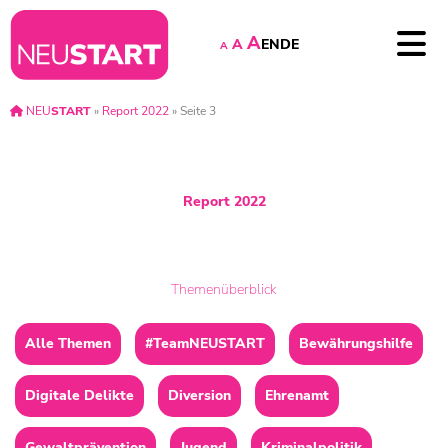
A
EN
DE
A
A
NEU
START
»
Report 2022
»
Seite 3
Report 2022
Themenüberblick
Alle Themen
#TeamNEUSTART
Bewährungshilfe
Digitale Delikte
Diversion
Ehrenamt
Gewaltprävention
Jugend
Kriminalpolitik