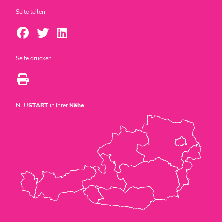
Seite teilen
Seite drucken
NEU
START
in Ihrer
Nähe