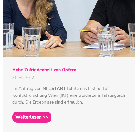
Hohe Zufriedenheit von Opfern
31. Mai 2022
Im Auftrag von
NEU
START
führte das Institut für
Konfliktforschung Wien (IKF) eine Studie zum Tatausgleich
durch. Die Ergebnisse sind erfreulich.
Weiterlesen >>