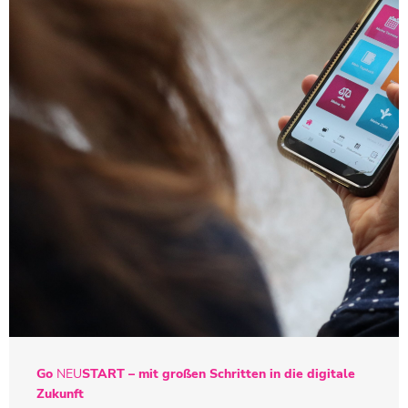
Go
NEU
START
– mit großen Schritten in die digitale
Zukunft