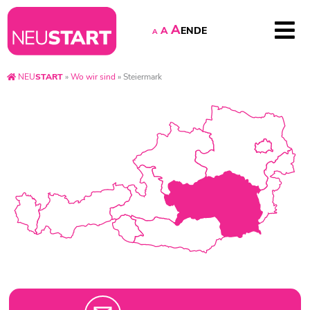
A
EN
DE
A
A
NEU
START
»
Wo wir sind
»
Steiermark