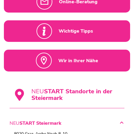
Online-Beratung
Wichtige Tipps
Wir in Ihrer Nähe
NEU
START Standorte in der
Steiermark
NEU
START Steiermark
8020 Graz, Arche Noah 8-10