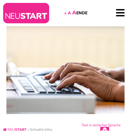
A
EN
DE
A
A
Text in einfacher Sprache
NEU
START
»
Schnelle Infos