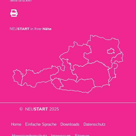
Seite drucken
NEU
START
in Ihrer
Nähe
© NEU
START
2025
Home
Einfache Sprache
Downloads
Datenschutz
Hinweisgeberschutz
Impressum
Sitemap