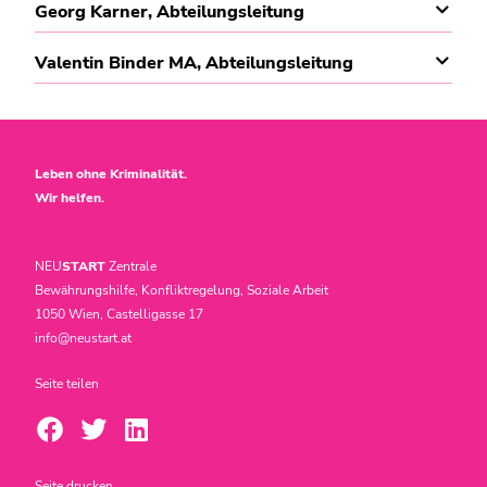
Georg Karner, Abteilungsleitung
Valentin Binder MA, Abteilungsleitung
Leben ohne Kriminalität.
Wir helfen.
NEU
START
Zentrale
Bewährungshilfe, Konfliktregelung, Soziale Arbeit
1050 Wien, Castelligasse 17
info@neustart.at
Seite teilen
Seite drucken