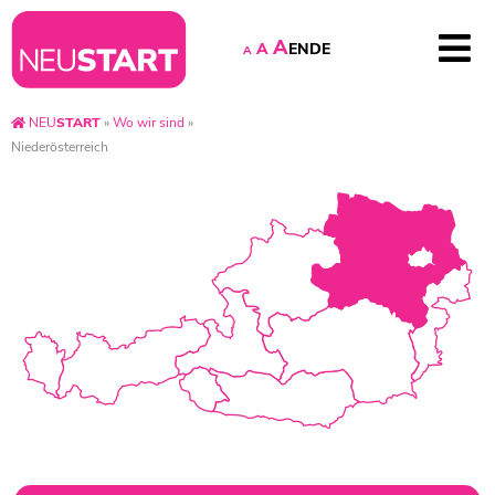
A
EN
DE
A
A
NEU
START
»
Wo wir sind
»
Niederösterreich