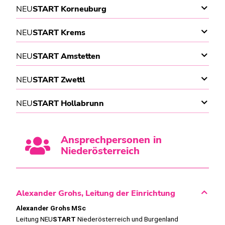
NEU
START Korneuburg
NEU
START Krems
NEU
START Amstetten
NEU
START Zwettl
NEU
START Hollabrunn
Ansprechpersonen in
Niederösterreich
Alexander Grohs, Leitung der Einrichtung
Alexander Grohs MSc
Leitung NEU
START
Niederösterreich und Burgenland