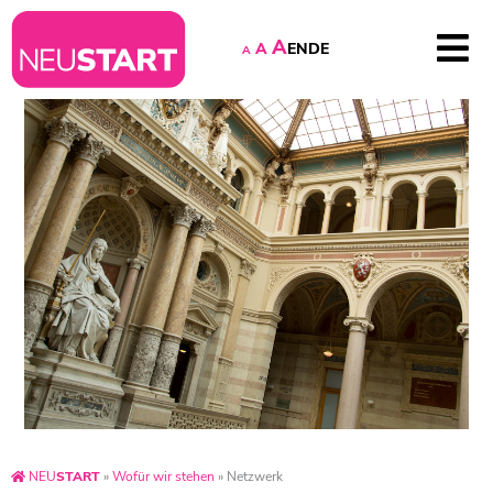
A
EN
DE
A
A
NEU
START
»
Wofür wir stehen
»
Netzwerk