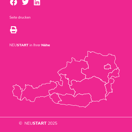
Seite drucken
NEU
START
in Ihrer
Nähe
© NEU
START
2025