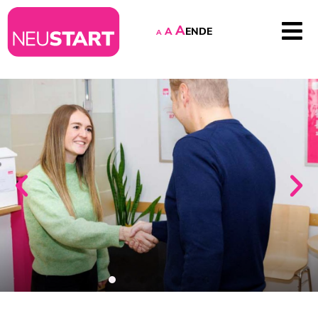
A
EN
DE
A
A