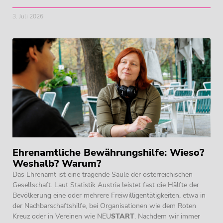
3. Juli 2026
Ehrenamtliche Bewährungshilfe: Wieso?
Weshalb? Warum?
Das Ehrenamt ist eine tragende Säule der österreichischen
Gesellschaft. Laut Statistik Austria leistet fast die Hälfte der
Bevölkerung eine oder mehrere Freiwilligentätigkeiten, etwa in
der Nachbarschaftshilfe, bei Organisationen wie dem Roten
Kreuz oder in Vereinen wie
NEU
START
. Nachdem wir immer