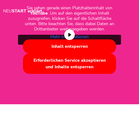
Sie sehen gerade einen Platzhalterinhalt von
NEU
START
erklärt
YouTube
. Um auf den eigentlichen Inhalt
zuzugreifen, klicken Sie auf die Schaltfläche
unten. Bitte beachten Sie, dass dabei Daten an
Drittanbieter weitergegeben werden.
Mehr Informationen
Inhalt entsperren
Erforderlichen Service akzeptieren
und Inhalte entsperren