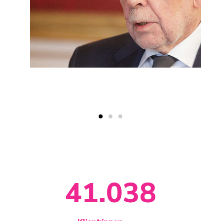
41.930