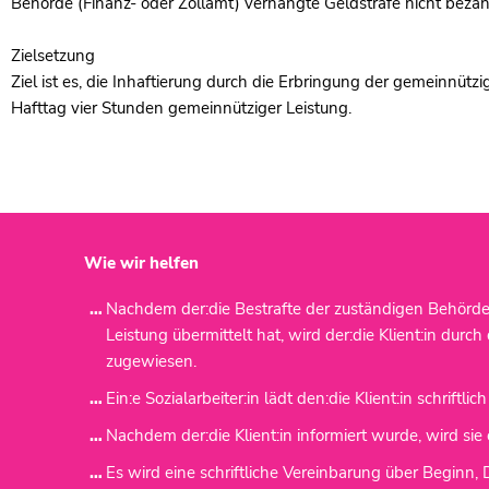
Behörde (Finanz- oder Zollamt) verhängte Geldstrafe nicht beza
Zielsetzung
Ziel ist es, die Inhaftierung durch die Erbringung der gemeinnützi
Hafttag vier Stunden gemeinnütziger Leistung.
Wie wir helfen
Nachdem der:die Bestrafte der zuständigen Behörde 
Leistung übermittelt hat, wird der:die Klient:in dur
zugewiesen.
Ein:e Sozialarbeiter:in lädt den:die Klient:in schrift
Nachdem der:die Klient:in informiert wurde, wird sie 
Es wird eine schriftliche Vereinbarung über Beginn