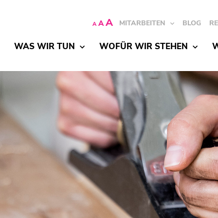
A
A
MITARBEITEN
BLOG
R
A
WAS WIR TUN
WOFÜR WIR STEHEN
W