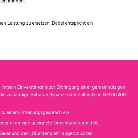
hlen können.
gen Leistung zu ersetzen. Dabei entspricht ein
ihr:sein Einverständnis zur Erbringung einer gemeinnützigen
ch die zuständige Behörde (Finanz- oder Zollamt) an NEU
START
lich zu einem Erhebungsgespräch ein.
oder er an eine geeignete Einrichtung vermittelt.
, Dauer und den „Stundenplan“ abgeschlossen.