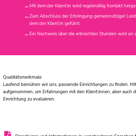
Mit dem:der Klient:in wird regelmäßig Kontakt herge
Zum Abschluss der Erbringung gemeinnütziger Leistun
dem:der Klient:in geführt.
Ein Nachweis über die erbrachten Stunden wird an de
Qualitätsmerkmale
Laufend bemühen wir uns, passende Einrichtungen zu finden. Mit
aufgenommen, um Erfahrungen mit den Klient:innen, aber auch d
Einrichtung zu evaluieren.