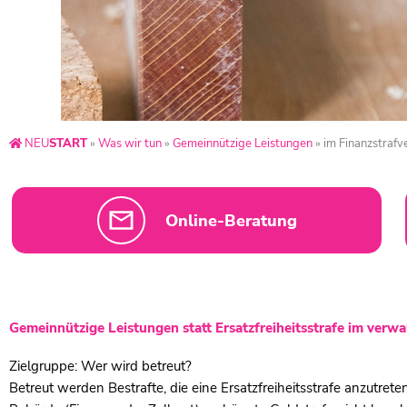
NEU
START
»
Was wir tun
»
Gemeinnützige Leistungen
»
im Finanzstrafv
Online-Beratung
Gemeinnützige Leistungen statt Ersatzfreiheitsstrafe im verw
Zielgruppe: Wer wird betreut?
Betreut werden Bestrafte, die eine Ersatzfreiheitsstrafe anzutrete