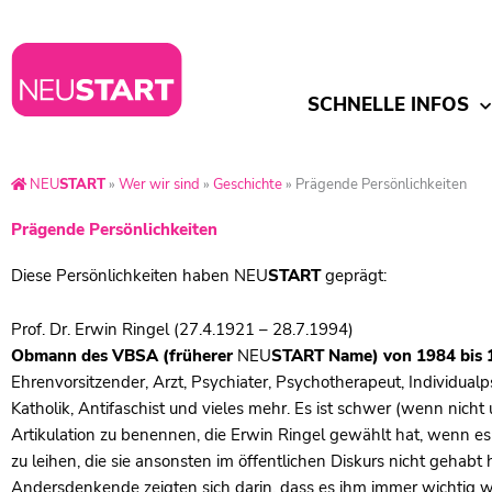
SCHNELLE INFOS
NEU
START
»
Wer wir sind
»
Geschichte
»
Prägende Persönlichkeiten
Prägende Persönlichkeiten
Diese Persönlichkeiten haben NEU
START
geprägt:
Prof. Dr. Erwin Ringel (27.4.1921 – 28.7.1994)
Obmann des VBSA (früherer
NEU
START
Name) von 1984 bis 
Ehrenvorsitzender, Arzt, Psychiater, Psychotherapeut, Individual
Katholik, Antifaschist und vieles mehr. Es ist schwer (wenn nicht
Artikulation zu benennen, die Erwin Ringel gewählt hat, wenn e
zu leihen, die sie ansonsten im öffentlichen Diskurs nicht gehabt
Andersdenkende zeigten sich darin, dass es ihm immer wichtig w