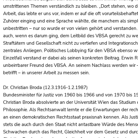
umstrittenen Themen verständlich zu bleiben. „Dort stehen, wo der
Arbeit, das lebte er uns vor, indem er auf die oft vorurteilsbehaf
Zuhörer einging und eine Sprache wählte, die manchem als simplif
unbestritten – nur so wurde er von vielen gehört und verstanden
auch, wenn es darum ging, dem Leitbild des VBSA gerecht zu we
Straftätern und Gesellschaft nicht zu vertiefen und Integrations
zentrales Anliegen. Politisches Lobbying für den VBSA ebenso wi
Einzelfall verstand er dabei als seinen konkreten Beitrag. Erwin Ri
unbeirrbarer Freund des VBSA. An seinem Nachlass werden wir 
betrifft – in unserer Arbeit zu messen sein.
Dr. Christian Broda (12.3.1916-1.2.1987)
Bundesminister für Justiz von 1960 bis 1966 und von 1970 bis 1
Christian Broda absolvierte an der Universität Wien das Studiu
Philosophie. Als Rechtsanwalt lernte er die Erwartungen der re
an einen demokratischen Rechtsstaat praxisnah kennen. Als Justi
stets die auch durch den Staat nicht antastbare Würde des Mensc
Schwachen durch das Recht, Gleichheit vor dem Gesetz und durch