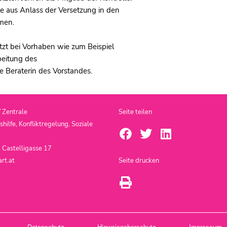
e aus Anlass der Versetzung in den
men.
etzt bei Vorhaben wie zum Beispiel
eitung des
 Beraterin des Vorstandes.
T
Zentrale
Seite teilen
ilfe, Konfliktregelung, Soziale
 Castelligasse 17
rt.at
Seite drucken