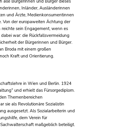
h alle Bürgerinnen und Bürger dieses
änderinnen, Inländer, Ausländerinnen
enten und Ärzte, Medienkonsumentinnen
re. Von der europaweiten Ächtung der
ch reichte sein Engagement, wenn es
el dabei war: die Rückfallsvermeidung
Sicherheit der Bürgerinnen und Bürger.
ian Broda mit einem großen
noch Kraft und Orientierung.
schaftslehre in Wien und Berlin. 1924
altung“ und erhielt das Fürsorgediplom.
 in den Themenbereichen
 sie als Revolutionäre Sozialistin
ung ausgesetzt. Als Sozialarbeiterin und
ungshilfe, dem Verein für
Sachwalterschaft maßgeblich beteiligt.