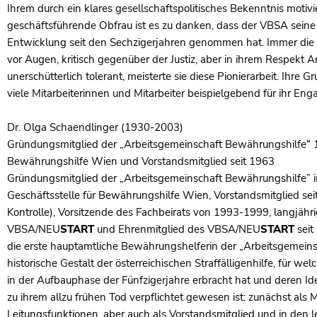
Ihrem durch ein klares gesellschaftspolitisches Bekenntnis moti
geschäftsführende Obfrau ist es zu danken, dass der VBSA seine
Entwicklung seit den Sechzigerjahren genommen hat. Immer die 
vor Augen, kritisch gegenüber der Justiz, aber in ihrem Respek
unerschütterlich tolerant, meisterte sie diese Pionierarbeit. Ihre 
viele Mitarbeiterinnen und Mitarbeiter beispielgebend für ihr En
Dr. Olga Schaendlinger (1930-2003)
Gründungsmitglied der „Arbeitsgemeinschaft Bewährungshilfe“ 195
Bewährungshilfe Wien und Vorstandsmitglied seit 1963
Gründungsmitglied der „Arbeitsgemeinschaft Bewährungshilfe” i
Geschäftsstelle für Bewährungshilfe Wien, Vorstandsmitglied seit 
Kontrolle), Vorsitzende des Fachbeirats von 1993-1999, langjäh
VBSA/
NEU
START
und Ehrenmitglied des VBSA/
NEU
START
seit
die erste hauptamtliche Bewährungshelferin der „Arbeitsgemein
historische Gestalt der österreichischen Straffälligenhilfe, für w
in der Aufbauphase der Fünfzigerjahre erbracht hat und deren Id
zu ihrem allzu frühen Tod verpflichtet gewesen ist: zunächst als Mi
Leitungsfunktionen, aber auch als Vorstandsmitglied und in den le