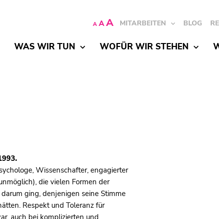
A
A
MITARBEITEN
BLOG
R
A
WAS WIR TUN
WOFÜR WIR STEHEN
W
1993.
psychologe, Wissenschafter, engagierter
 unmöglich), die vielen Formen der
s darum ging, denjenigen seine Stimme
 hätten. Respekt und Toleranz für
ar, auch bei komplizierten und