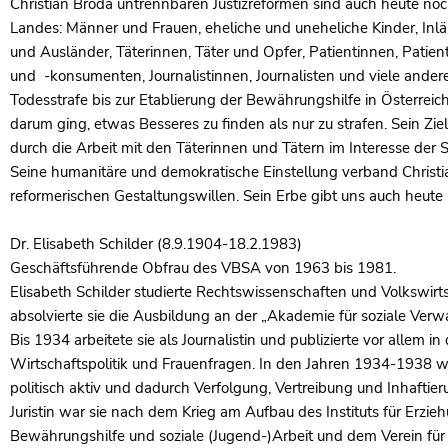
Christian Broda untrennbaren Justizreformen sind auch heute noc
Landes: Männer und Frauen, eheliche und uneheliche Kinder, Inl
und Ausländer, Täterinnen, Täter und Opfer, Patientinnen, Pati
und -konsumenten, Journalistinnen, Journalisten und viele ande
Todesstrafe bis zur Etablierung der Bewährungshilfe in Österrei
darum ging, etwas Besseres zu finden als nur zu strafen. Sein Zi
durch die Arbeit mit den Täterinnen und Tätern im Interesse der 
Seine humanitäre und demokratische Einstellung verband Christ
reformerischen Gestaltungswillen. Sein Erbe gibt uns auch heute 
Dr. Elisabeth Schilder (8.9.1904-18.2.1983)
Geschäftsführende Obfrau des VBSA von 1963 bis 1981.
Elisabeth Schilder studierte Rechtswissenschaften und Volkswirt
absolvierte sie die Ausbildung an der „Akademie für soziale Verw
Bis 1934 arbeitete sie als Journalistin und publizierte vor allem
Wirtschaftspolitik und Frauenfragen. In den Jahren 1934-1938 war
politisch aktiv und dadurch Verfolgung, Vertreibung und Inhaftier
Juristin war sie nach dem Krieg am Aufbau des Instituts für Erzieh
Bewährungshilfe und soziale (Jugend-)Arbeit und dem Verein für 