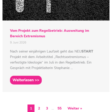
Vom Projekt zum Regelbetrieb: Ausweitung im
Bereich Extremismus
9. Juni 2026
Nach seiner einjährigen Laufzeit geht das
NEU
START
Projekt mit dem Arbeitstitel „Rechtsextremismus –
verfestigte Ideologie“ im Juli in den Regelbetrieb. Ein
Gespräch mit Projektleiterin Stephanie ...
Weiterlesen >>
1
2
3
…
55
Weiter »