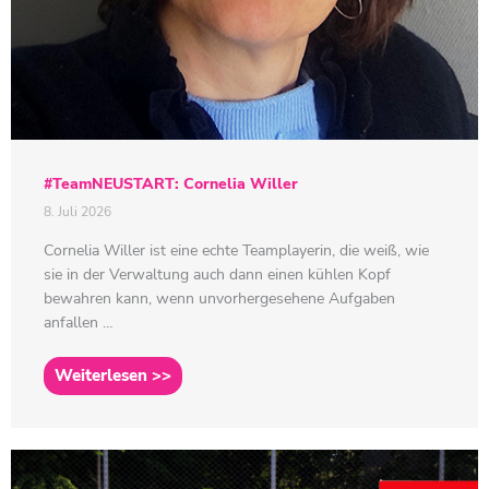
#TeamNEUSTART: Cornelia Willer
8. Juli 2026
Cornelia Willer ist eine echte Teamplayerin, die weiß, wie
sie in der Verwaltung auch dann einen kühlen Kopf
bewahren kann, wenn unvorhergesehene Aufgaben
anfallen …
Weiterlesen >>