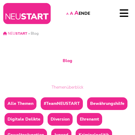
A
EN
DE
A
A
NEU
START
»
Blog
Blog
Themenüberblick
Alle Themen
#TeamNEUSTART
Bewährungshilfe
Digitale Delikte
Diversion
Ehrenamt
Gewaltprävention
Jugend
Kriminalpolitik