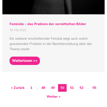
Femizide – das Problem der vermittelten Bilder
16. Mai 2022
Ein weiterer erschütternder Femizid zeigt auch welch
gravierendes Problem in der Berichterstattung über das
Thema steckt.
Weiterlesen >>
« Zurück
1
…
48
49
50
51
52
…
55
Weiter »