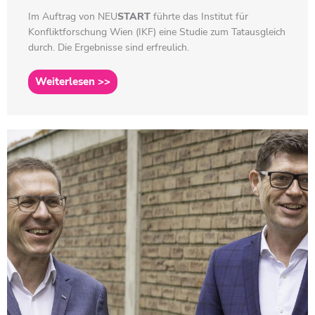
Im Auftrag von
NEU
START
führte das Institut für
Konfliktforschung Wien (IKF) eine Studie zum Tatausgleich
durch. Die Ergebnisse sind erfreulich.
Weiterlesen >>