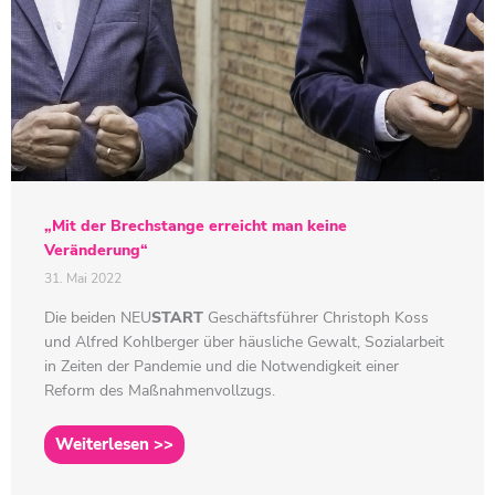
„Mit der Brechstange erreicht man keine
Veränderung“
31. Mai 2022
Die beiden
NEU
START
Geschäftsführer Christoph Koss
und Alfred Kohlberger über häusliche Gewalt, Sozialarbeit
in Zeiten der Pandemie und die Notwendigkeit einer
Reform des Maßnahmenvollzugs.
Weiterlesen >>