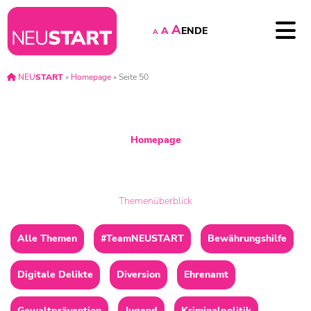
A
EN
DE
A
A
NEU
START
»
Homepage
»
Seite 50
Homepage
Themenüberblick
Alle Themen
#TeamNEUSTART
Bewährungshilfe
Digitale Delikte
Diversion
Ehrenamt
Gewaltprävention
Jugend
Kriminalpolitik