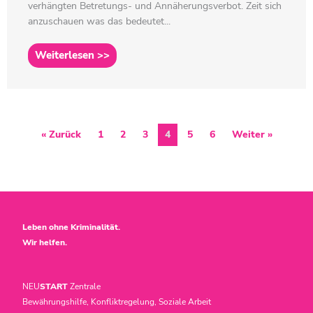
verhängten Betretungs- und Annäherungsverbot. Zeit sich
anzuschauen was das bedeutet...
Weiterlesen >>
« Zurück
1
2
3
4
5
6
Weiter »
Leben ohne Kriminalität.
Wir helfen.
NEU
START
Zentrale
Bewährungshilfe, Konfliktregelung, Soziale Arbeit