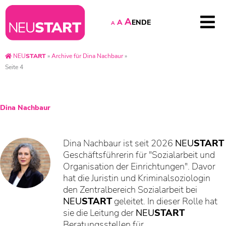
A
EN
DE
A
A
NEU
START
»
Archive für Dina Nachbaur
»
Seite 4
Dina Nachbaur
Dina Nachbaur ist seit 2026
NEU
START
Geschäftsführerin für "Sozialarbeit und
Organisation der Einrichtungen". Davor
hat die Juristin und Kriminalsoziologin
den Zentralbereich Sozialarbeit bei
NEU
START
geleitet. In dieser Rolle hat
sie die Leitung der
NEU
START
Beratungsstellen für