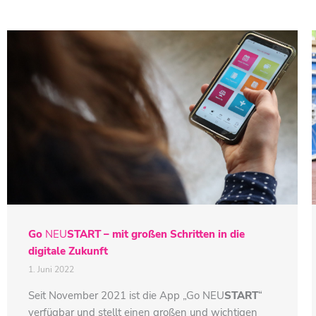
Go
NEU
START
– mit großen Schritten in die
digitale Zukunft
1. Juni 2022
Seit November 2021 ist die App „Go
NEU
START
“
verfügbar und stellt einen großen und wichtigen