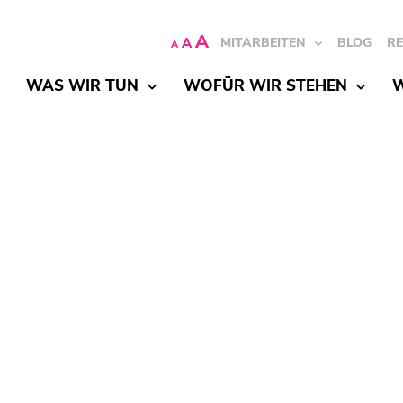
A
A
MITARBEITEN
BLOG
R
A
WAS WIR TUN
WOFÜR WIR STEHEN
W