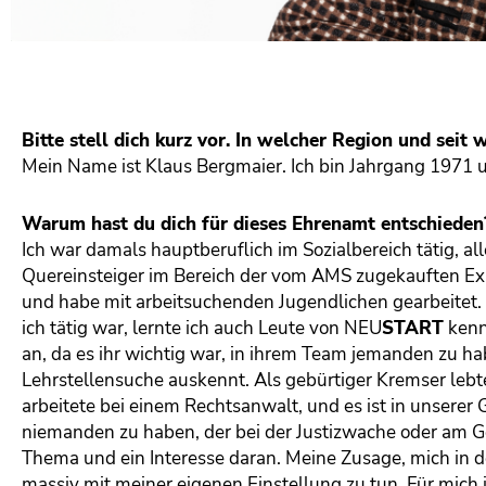
Bitte stell dich kurz vor. In welcher Region und sei
Mein Name ist Klaus Bergmaier. Ich bin Jahrgang 1971 u
Warum hast du dich für dieses Ehrenamt entschieden
Ich war damals hauptberuflich im Sozialbereich tätig, all
Quereinsteiger im Bereich der vom AMS zugekauften Expe
und habe mit arbeitsuchenden Jugendlichen gearbeitet. 
ich tätig war, lernte ich auch Leute von
NEU
START
kenn
an, da es ihr wichtig war, in ihrem Team jemanden zu h
Lehrstellensuche auskennt. Als gebürtiger Kremser lebte
arbeitete bei einem Rechtsanwalt, und es ist in unsere
niemanden zu haben, der bei der Justizwache oder am G
Thema und ein Interesse daran. Meine Zusage, mich in d
massiv mit meiner eigenen Einstellung zu tun. Für mich i