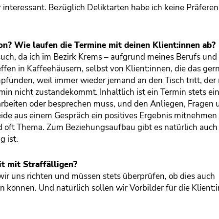
interessant. Bezüglich Deliktarten habe ich keine Präferen
on? Wie laufen die Termine mit deinen Klient:innen ab?
esuch, da ich im Bezirk Krems – aufgrund meines Berufs und
effen in Kaffeehäusern, selbst von Klient:innen, die das ger
pfunden, weil immer wieder jemand an den Tisch tritt, der
rmin nicht zustandekommt. Inhaltlich ist ein Termin stets ei
arbeiten oder besprechen muss, und den Anliegen, Fragen 
 beide aus einem Gespräch ein positives Ergebnis mitnehmen
 oft Thema. Zum Beziehungsaufbau gibt es natürlich auc
 ist.
t mit Straffälligen?
wir uns richten und müssen stets überprüfen, ob dies auch
 können. Und natürlich sollen wir Vorbilder für die Klient: