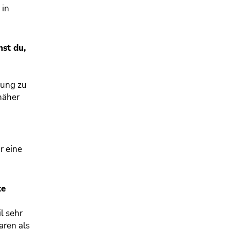
 in
st du,
rung zu
näher
r eine
te
l sehr
aren als