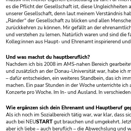
es die Pflicht der Gesellschaft ist, diese Ungleichheite
unserer Gesellschaft, denn laut meinem Verständnis habe
„Ränder“ der Gesellschaft zu blicken und allen Menschen 
zurückkehren zu können. Mir gefällt an der ehrenamtlic
und verstehen zu lernen. Natürlich waren und sind die f
Kolleg:innen aus Haupt- und Ehrenamt inspirierend und 
Und was machst du hauptberuflich?
Nachdem ich bis 2008 im AMS-nahen Bereich gearbeitet
und zusätzlich an der Donau-Universität war, habe ich
– dafür entscheiden, ein weiteres Standbein, das ich i
machen. Ein paar Stunden in der Woche unterrichte ich a
Konzerte pro Woche. Im In- und Ausland. In verschied
Wie ergänzen sich dein Ehrenamt und Hauptberuf gegen
Als ich noch im Sozialbereich tätig war, war klar, dass s
auch bei
NEU
START
gut brauchen und umgekehrt. Jetzt a
aber ich liebe – auch beruflich – die Abwechslung und w