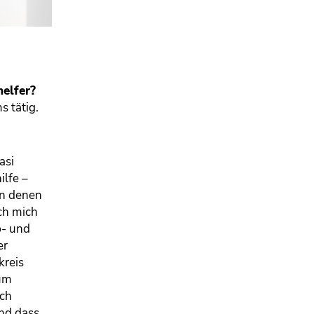
helfer?
 tätig.
asi
ilfe –
in denen
ch mich
b- und
er
kreis
zum
uch
und dass