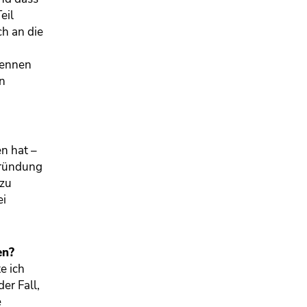
eil
ch an die
kennen
en
n hat –
gründung
 zu
ei
en?
e ich
er Fall,
e