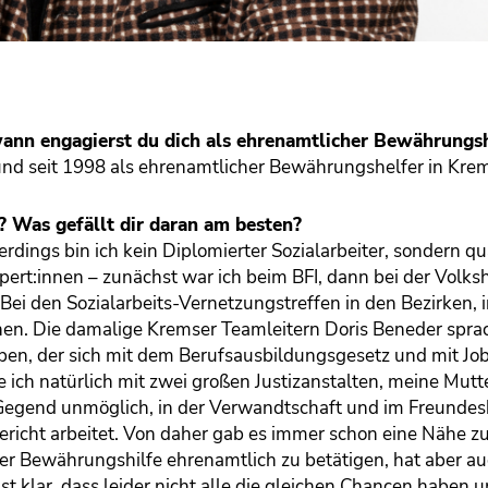
t wann engagierst du dich als ehrenamtlicher Bewährungs
nd seit 1998 als ehrenamtlicher Bewährungshelfer in Krems
? Was gefällt dir daran am besten?
erdings bin ich kein Diplomierter Sozialarbeiter, sondern qu
rt:innen – zunächst war ich beim BFI, dann bei der Volksh
Bei den Sozialarbeits-Vernetzungstreffen in den Bezirken, 
en. Die damalige Kremser Teamleitern Doris Beneder spra
aben, der sich mit dem Berufsausbildungsgesetz und mit Jo
 ich natürlich mit zwei großen Justizanstalten, meine Mutt
r Gegend unmöglich, in der Verwandtschaft und im Freundes
ericht arbeitet. Von daher gab es immer schon eine Nähe 
er Bewährungshilfe ehrenamtlich zu betätigen, hat aber a
st klar, dass leider nicht alle die gleichen Chancen haben 