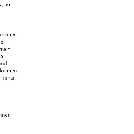
z, im
 meiner
ne
 mich
ne
und
 können.
h immer
innen