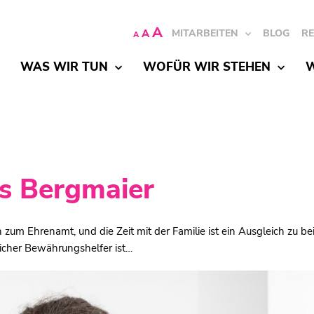
A
A
MITARBEITEN
BLOG
R
A
WAS WIR TUN
WOFÜR WIR STEHEN
W
s Bergmaier
h zum Ehrenamt, und die Zeit mit der Familie ist ein Ausgleich zu be
licher Bewährungshelfer ist…