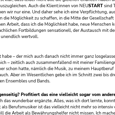
n auszugleichen. Auch die Klient:innen von
NEU
START
sind T
n wir nur eine. Und daher sehe ich eine Verpflichtung, au
die Möglichkeit zu schaffen, in die Mitte der Gesellschaft
hen Arbeit, dass ich die Möglichkeit habe, neue Menschen 
achlichen Fortbildungen sensationell, der Austausch mit d
unendlich wertvoll.
 habe – der mich auch danach nicht immer ganz losgelasse
 mich – zeitlich auch zusammenfallend mit meiner Familien
mmer schon hatte, nämlich die Musik, zu meinem Hauptberuf
uch. Aber im Wesentlichen gebe ich im Schnitt zwei bis dr
enen Ensembles und Bands.
seitig? Profitiert das eine vielleicht sogar vom ander
ich das wunderbar ergänzte. Alles, was ich dort lernte, konnt
ls Berufsmusiker ist das vielleicht nicht mehr so intensiv d
ill die Arbeit als Bewährungshelfer nicht missen. Ich mach