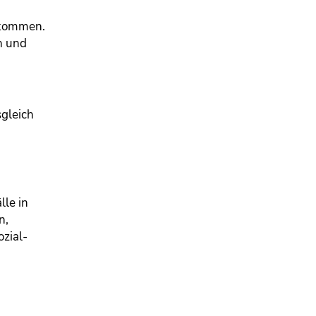
 kommen.
n und
sgleich
lle in
n,
zial-