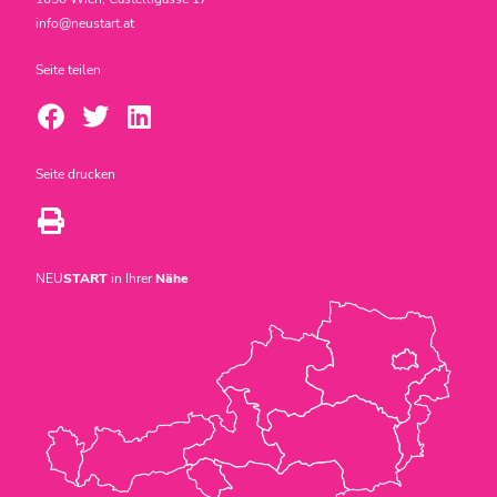
info@neustart.at
Seite teilen
Seite drucken
NEU
START
in Ihrer
Nähe