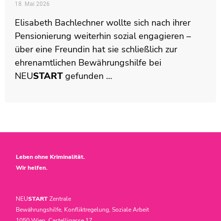
18. Mai 2026
Elisabeth Bachlechner wollte sich nach ihrer
Pensionierung weiterhin sozial engagieren –
über eine Freundin hat sie schließlich zur
ehrenamtlichen Bewährungshilfe bei
NEU
START
gefunden …
Leben ohne Kriminalität.
Wir helfen.
NEU
START
Zentrale
Bewährungshilfe, Konfliktregelung, Soziale Arbeit
1050 Wien, Castelligasse 17