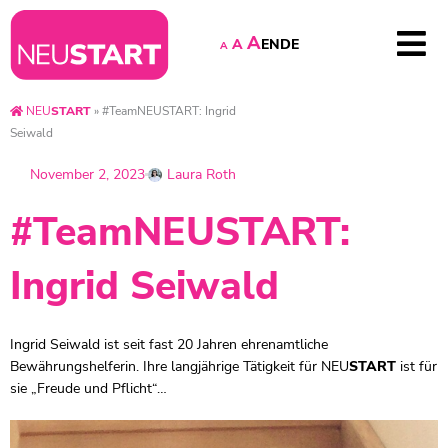
A
EN
DE
A
A
NEU
START
»
#TeamNEUSTART: Ingrid
Seiwald
November 2, 2023
Laura Roth
#TeamNEUSTART:
Ingrid Seiwald
Ingrid Seiwald ist seit fast 20 Jahren ehrenamtliche
Bewährungshelferin. Ihre langjährige Tätigkeit für
NEU
START
ist für
sie „Freude und Pflicht“…