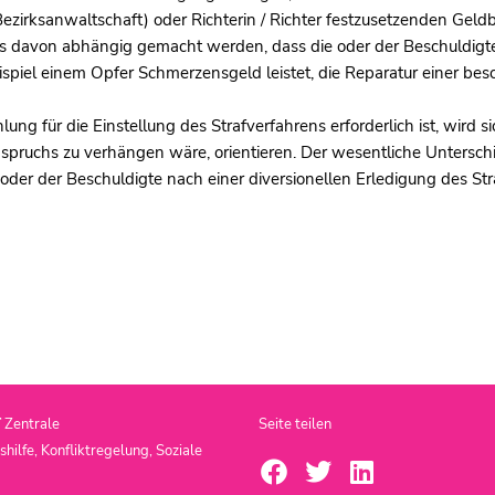
zirksanwaltschaft) oder Richterin / Richter festzusetzenden Geldb
s davon abhängig gemacht werden, dass die oder der Beschuldigte 
piel einem Opfer Schmerzensgeld leistet, die Reparatur einer besc
ng für die Einstellung des Strafverfahrens erforderlich ist, wird s
spruchs zu verhängen wäre, orientieren. Der wesentliche Untersch
 oder der Beschuldigte nach einer diversionellen Erledigung des Straf
T
Zentrale
Seite teilen
ilfe, Konfliktregelung, Soziale