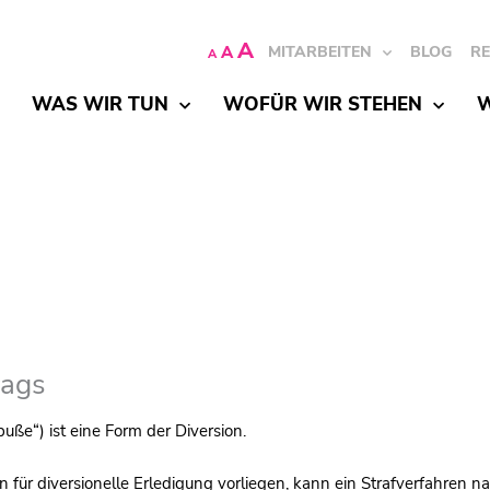
A
A
MITARBEITEN
BLOG
R
A
WAS WIR TUN
WOFÜR WIR STEHEN
W
rags
uße“) ist eine Form der Diversion.
 für diversionelle Erledigung vorliegen, kann ein Strafverfahren n