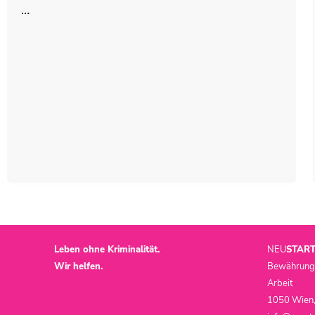
…
Leben ohne Kriminalität.
NEU
STAR
Wir helfen.
Bewährungsh
Arbeit
1050 Wien,