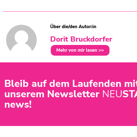
Über die/den Autor:in
Dorit Bruckdorfer
Mehr von mir lesen >>
Bleib auf dem Laufenden mi
unserem Newsletter
NEU
ST
news!