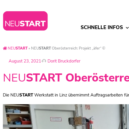
SCHNELLE INFOS
NEU
START
»
NEU
START
Oberösterreich: Projekt „äfer“ ©
August 23, 2021
Dorit Bruckdorfer
NEU
START
Oberösterrei
Die NEU
START
Werkstatt in Linz übernimmt Auftragsarbeiten für