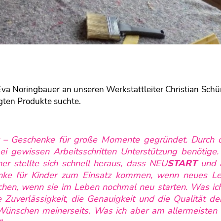
Eva Noringbauer an unseren Werkstattleiter Christian Schü
igten Produkte suchte.
r – Geschenke für große Momente
gegründet. Durch d
ei gewissen Arbeitsschritten Unterstützung benötige.
r stellte sich schnell heraus, dass NEU
START
und ä
ke für Kinder zum Einsatz kommen, wenn neues Le
en, wenn sie im Leben nochmal neu starten. Was ic
e Zuverlässigkeit, die Genauigkeit und die Qualität der
n Wünschen meinerseits. Was ich aber am allermeisten 