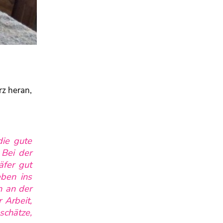
rz heran,
ie gute
 Bei der
fer gut
ben ins
h an der
 Arbeit,
schätze,