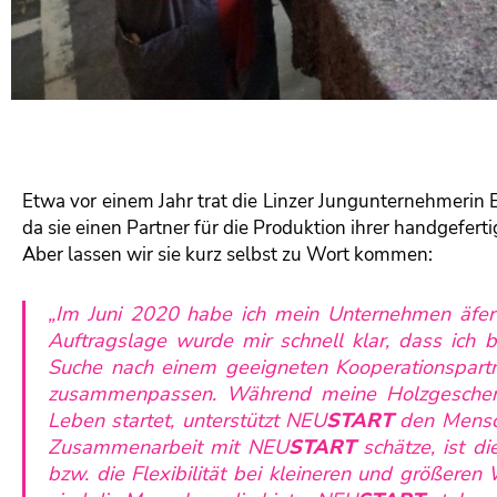
Etwa vor einem Jahr trat die Linzer Jungunternehmerin 
da sie einen Partner für die Produktion ihrer handgefert
Aber lassen wir sie kurz selbst zu Wort kommen:
„Im Juni 2020 habe ich mein Unternehmen
äfe
Auftragslage wurde mir schnell klar, dass ich b
Suche nach einem geeigneten Kooperationspartne
zusammenpassen. Während meine Holzgeschen
Leben startet, unterstützt NEU
START
den Mensch
Zusammenarbeit mit NEU
START
schätze, ist di
bzw. die Flexibilität bei kleineren und größere