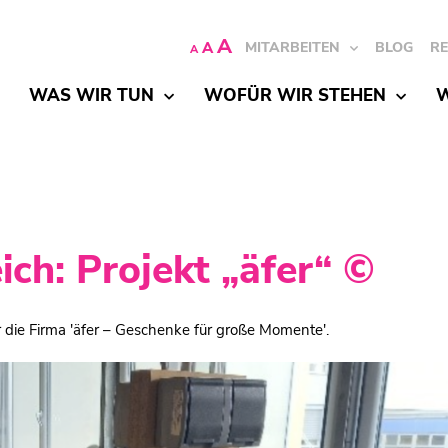
A
A
MITARBEITEN
BLOG
R
A
WAS WIR TUN
WOFÜR WIR STEHEN
W
ch: Projekt „äfer“ ©
 die Firma 'äfer – Geschenke für große Momente'.