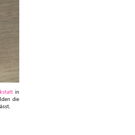
statt
in
lden die
ässt.