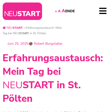
A
EN
DE
A
A
NEU
START
»
Erfahrungsaustausch: Mein
Tag bei
NEU
START
in St. Pölten
Juni 25, 2025
Robert Burgstaller
Erfahrungsaustausch:
Mein Tag bei
NEU
START
in St.
Pölten