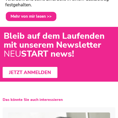
festgehalten.
Mehr von mir lesen >>
Bleib auf dem Laufenden
mit unserem Newsletter
NEU
START news!
JETZT ANMELDEN
Das könnte Sie auch interessieren