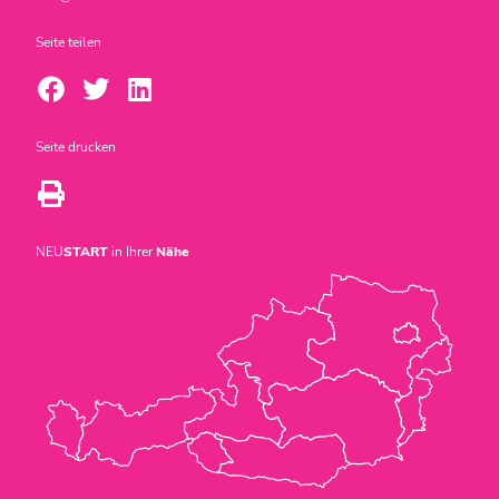
Seite teilen
Seite drucken
NEU
START
in Ihrer
Nähe