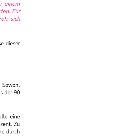
ei einem
den. Für
oh, sich
se dieser
. Sowohl
s der 90
lle eine
ozent. Zu
me durch