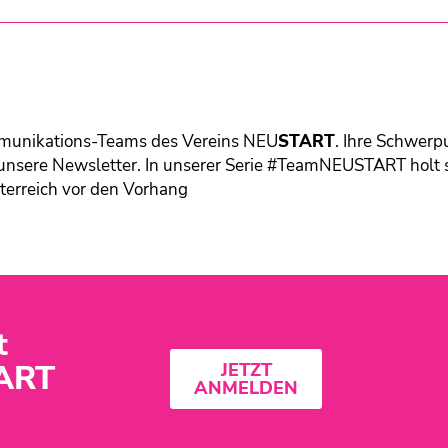
ommunikations-Teams des Vereins
NEU
START
. Ihre Schwerp
unsere Newsletter. In unserer Serie #TeamNEUSTART holt 
terreich vor den Vorhang
t
ART
JETZT
ANMELDEN