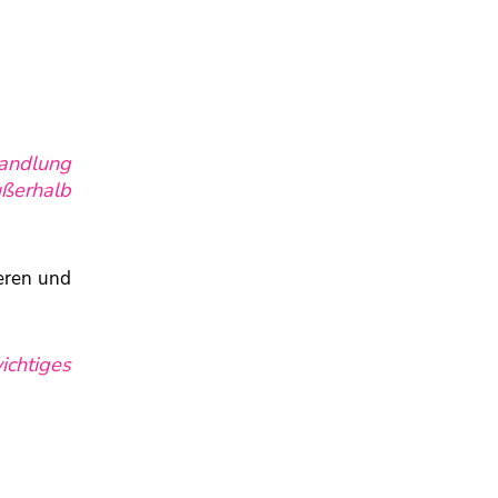
handlung
ußerhalb
eren und
ichtiges