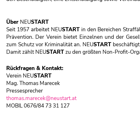
Über
NEU
START
Seit 1957 arbeitet NEU
START
in den Bereichen Straffä
Prävention. Der Verein bietet Einzelnen und der Gese
zum Schutz vor Kriminalität an. NEU
START
beschäftigt
Damit zählt NEU
START
zu den größten Non-Profit-Orga
Rückfragen & Kontakt:
Verein NEU
START
Mag. Thomas Marecek
Pressesprecher
thomas.marecek@neustart.at
MOBIL 0676/84 73 31 127