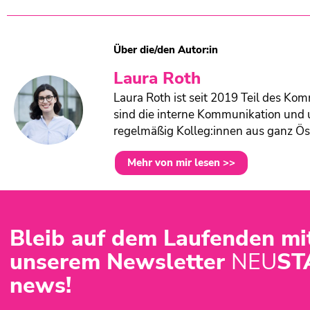
Über die/den Autor:in
Laura Roth
Laura Roth ist seit 2019 Teil des K
sind die interne Kommunikation und 
regelmäßig Kolleg:innen aus ganz Ös
Mehr von mir lesen >>
Bleib auf dem Laufenden mi
unserem Newsletter
NEU
ST
news!