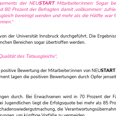
agements der
NEU
START
Mitarbeiter:innen: Sogar b
 80 Prozent der Befragten damit ‚vollkommen‘ zufrie
gleich bereinigt werden und mehr als die Hälfte war fr
nnen.“
von der Universität Innsbruck durchgeführt. Die Ergebnis
anchen Bereichen sogar übertroffen werden.
Qualität des Tatausgleichs“,
e positive Bewertung der Mitarbeiter:innen von
NEU
START
ment lagen die positiven Bewertungen durch Opfer jenseit
ngen durch. Bei Erwachsenen wird in 70 Prozent der Fä
i Jugendlichen liegt die Erfolgsquote bei mehr als 85 Pr
 Schadenswiedergutmachung, die Verantwortungsübernah
rungen, um künftige Vorfälle zu vermeiden.