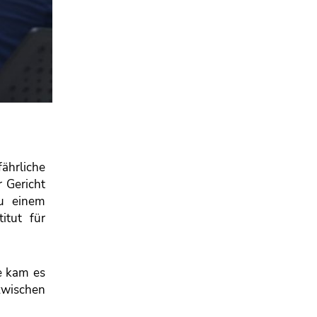
fährliche
 Gericht
zu einem
itut für
le kam es
zwischen