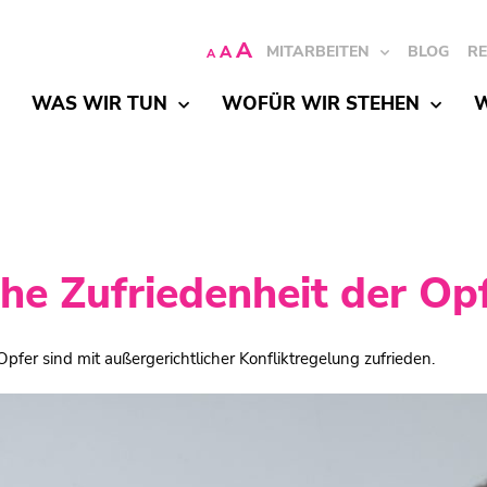
A
A
MITARBEITEN
BLOG
R
A
WAS WIR TUN
WOFÜR WIR STEHEN
W
he Zufriedenheit der Op
Opfer sind mit außergerichtlicher Konfliktregelung zufrieden.