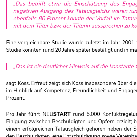
„Das betrifft etwa die Einschätzung des Eng
negativen Ausgang des Tatausgleichs waren rund
ebenfalls 80 Prozent konnte der Vorfall im Tataus
mit dem Täter bzw. der Täterin aussprechen zu kö
Eine vergleichbare Studie wurde zuletzt im Jahr 2001 
Studie konnten rund 20 Jahre später bestätigt und in m
„Das ist ein deutlicher Hinweis auf die konstante 
sagt Koss. Erfreut zeigt sich Koss insbesondere über di
im Hinblick auf Kompetenz, Freundlichkeit und Engage
Prozent.
Pro Jahr führt
NEU
START
rund 5.000 Konfliktregelu
Einigung zwischen Beschuldigten und Opfern erzielt; be
einem erfolgreichen Tatausgleich gehören neben der
den Beschuldigten, eine Entschuldigung sowie Vereinba