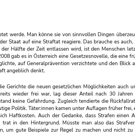
auptet werde. Man könne sie von sinnvollen Dingen überze
er Staat auf eine Straftat reagiere. Das brauche es auch,
 der Hälfte der Zeit entlassen wird, ist den Menschen let
l. 2008 gab es in Österreich eine Gesetzesnovelle, die eine fr
ichte, auf Generalprävention verzichtete und den Blick a
haft angeblich denkt.
 die Gerichte die neuen gesetzlichen Möglichkeiten auch 
its wieder frei war, lag dieser Anteil nach 30 Jahren 
stand keine Gefährdung. Zugleich tendierte die Rückfallr
tige Politik. Täter:innen kamen unter Auflagen früher frei, 
 sich Haftkosten. Auch der Gedanke, dass Strafen einen A
, trat in den Hintergrund. Müsste man also das Strafver
ren, um gute Beispiele zur Regel zu machen und nicht zu 