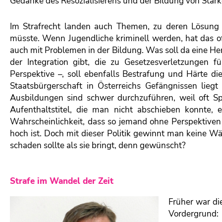
Gedanke des Resozialisierens und der Bildung von Stärke
Im Strafrecht landen auch Themen, zu deren Lösung 
müsste. Wenn Jugendliche kriminell werden, hat das of
auch mit Problemen in der Bildung. Was soll da eine H
der Integration gibt, die zu Gesetzesverletzungen 
Perspektive –, soll ebenfalls Bestrafung und Härte die
Staatsbürgerschaft in Österreichs Gefängnissen liegt
Ausbildungen sind schwer durchzuführen, weil oft S
Aufenthaltstitel, die man nicht abschieben konnte, e
Wahrscheinlichkeit, dass so jemand ohne Perspektiven w
hoch ist. Doch mit dieser Politik gewinnt man keine W
schaden sollte als sie bringt, denn gewünscht?
Strafe im Wandel der Zeit
Früher war di
Vordergrund