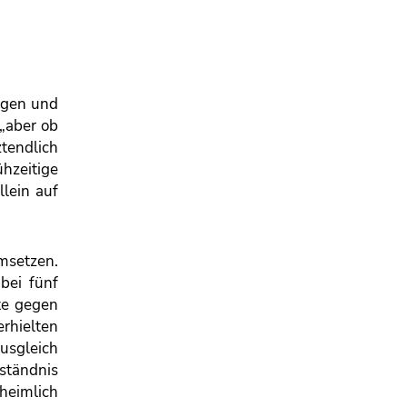
ugen und
 „aber ob
ztendlich
ühzeitige
llein auf
umsetzen.
bei fünf
ate gegen
erhielten
usgleich
ständnis
heimlich