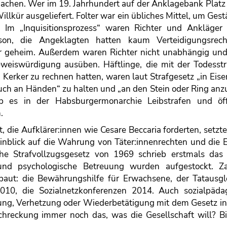
achen. Wer im 19. Jahrhundert auf der Anklagebank Plat
llkür ausgeliefert. Folter war ein übliches Mittel, um Ges
 Im „Inquisitionsprozess“ waren Richter und Ankläger
son, die Angeklagten hatten kaum Verteidigungsrec
r geheim. Außerdem waren Richter nicht unabhängig und
eweiswürdigung ausüben. Häftlinge, die mit der Todesstr
Kerker zu rechnen hatten, waren laut Strafgesetz „in Eis
uch an Händen“ zu halten und „an den Stein oder Ring anz
 es in der Habsburgermonarchie Leibstrafen und öff
.
die Aufklärer:innen wie Cesare Beccaria forderten, setzte
Hinblick auf die Wahrung von Täter:innenrechten und die 
che Strafvollzugsgesetz von 1969 schrieb erstmals das 
 und psychologische Betreuung wurden aufgestockt. Za
baut: die Bewährungshilfe für Erwachsene, der Tatausgle
010, die Sozialnetzkonferenzen 2014. Auch sozialpäda
rung, Verhetzung oder Wiederbetätigung mit dem Gesetz in
chreckung immer noch das, was die Gesellschaft will? Bi