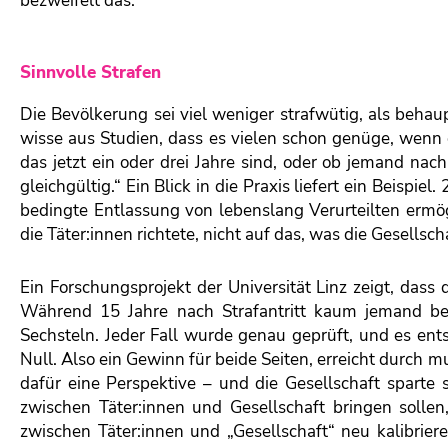
bezweifelt das.
Sinnvolle Strafen
Die Bevölkerung sei viel weniger strafwütig, als beh
wisse aus Studien, dass es vielen schon genüge, wenn d
das jetzt ein oder drei Jahre sind, oder ob jemand nach
gleichgültig.“ Ein Blick in die Praxis liefert ein Beispie
bedingte Entlassung von lebenslang Verurteilten ermögl
die Täter:innen richtete, nicht auf das, was die Gesellsc
Ein Forschungsprojekt der Universität Linz zeigt, dass
Während 15 Jahre nach Strafantritt kaum jemand bere
Sechsteln. Jeder Fall wurde genau geprüft, und es ent
Null. Also ein Gewinn für beide Seiten, erreicht durch mu
dafür eine Perspektive – und die Gesellschaft sparte
zwischen Täter:innen und Gesellschaft bringen sollen
zwischen Täter:innen und „Gesellschaft“ neu kalibrie