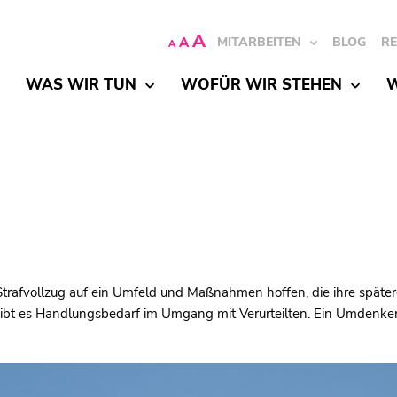
A
A
MITARBEITEN
BLOG
R
A
WAS WIR TUN
WOFÜR WIR STEHEN
W
trafvollzug auf ein Umfeld und Maßnahmen hoffen, die ihre später
gibt es Handlungsbedarf im Umgang mit Verurteilten. Ein Umdenke