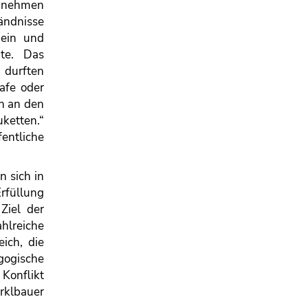
z nehmen
tändnisse
 ein und
hte. Das
 durften
afe oder
en an den
uketten.“
entliche
n sich in
Erfüllung
Ziel der
hlreiche
ich, die
gogische
 Konflikt
rklbauer