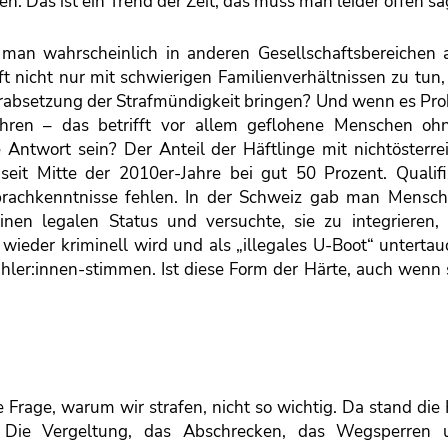
n. Das ist ein Trend der Zeit, das muss man leider offen s
man wahrscheinlich in anderen Gesellschaftsbereichen 
t nicht nur mit schwierigen Familienverhältnissen zu tun
erabsetzung der Strafmündigkeit bringen? Und wenn es Pro
führen – das betrifft vor allem geflohene Menschen oh
 Antwort sein? Der Anteil der Häftlinge mit nichtösterre
 seit Mitte der 2010er-Jahre bei gut 50 Prozent. Qualifi
prachkenntnisse fehlen. In der Schweiz gab man Mensc
inen legalen Status und versuchte, sie zu integrieren, 
ieder kriminell wird und als „illegales U-Boot“ untertau
ähler:innen-stimmen. Ist diese Form der Härte, auch wenn
e Frage, warum wir strafen, nicht so wichtig. Da stand die
: Die Vergeltung, das Abschrecken, das Wegsperren