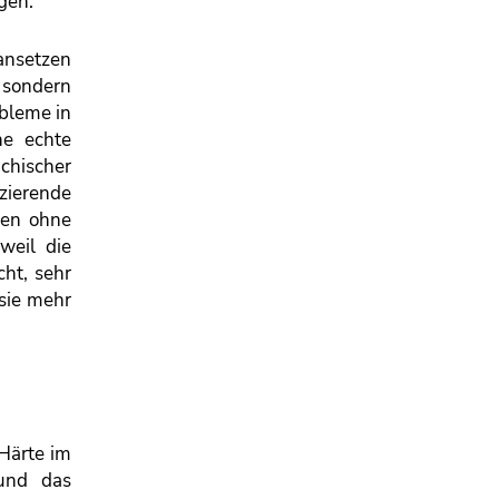
agen.“
ansetzen
, sondern
bleme in
ne echte
ichischer
zierende
hen ohne
weil die
cht, sehr
 sie mehr
 Härte im
 und das