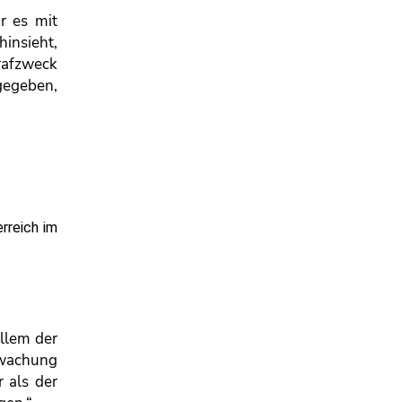
ir es mit
hinsieht,
trafzweck
 gegeben,
rreich im
allem der
ewachung
 als der