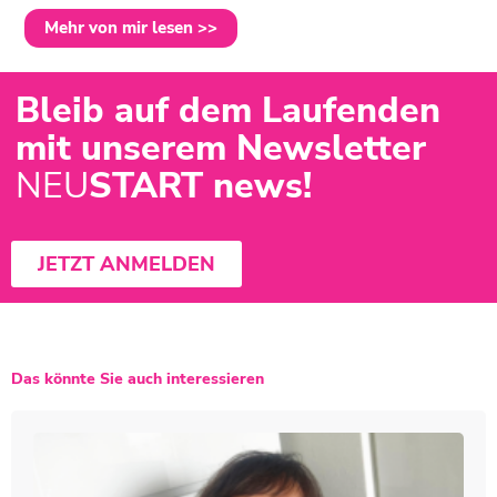
Mehr von mir lesen >>
Bleib auf dem Laufenden
mit unserem Newsletter
NEU
START news!
JETZT ANMELDEN
Das könnte Sie auch interessieren