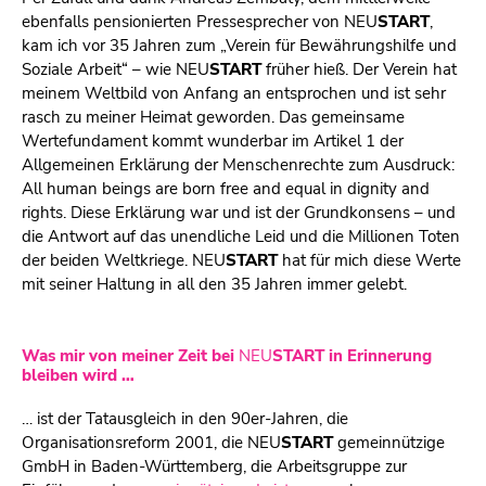
ebenfalls pensionierten Pressesprecher von
NEU
START
,
kam ich vor 35 Jahren zum „Verein für Bewährungshilfe und
Soziale Arbeit“ – wie
NEU
START
früher hieß. Der Verein hat
meinem Weltbild von Anfang an entsprochen und ist sehr
rasch zu meiner Heimat geworden. Das gemeinsame
Wertefundament kommt wunderbar im Artikel 1 der
Allgemeinen Erklärung der Menschenrechte zum Ausdruck:
All human beings are born free and equal in dignity and
rights. Diese Erklärung war und ist der Grundkonsens – und
die Antwort auf das unendliche Leid und die Millionen Toten
der beiden Weltkriege.
NEU
START
hat für mich diese Werte
mit seiner Haltung in all den 35 Jahren immer gelebt.
Was mir von meiner Zeit bei
NEU
START
in Erinnerung
bleiben wird …
… ist der Tatausgleich in den 90er-Jahren, die
Organisationsreform 2001, die
NEU
START
gemeinnützige
GmbH in Baden-Württemberg, die Arbeitsgruppe zur