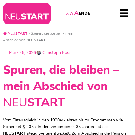
A
EN
DE
A
A
NEU
START
»
Spuren, die bleiben – mein
Abschied von
NEU
START
März 26, 2026
Christoph Koss
Spuren, die bleiben –
mein Abschied von
NEU
START
Vom Tatausgleich in den 1990er-Jahren bis zu Programmen wie
Sicher.net § 207a: In den vergangenen 35 Jahren hat sich
NEU
START
stetig weiterentwickelt. Zum Abschied in die Pension