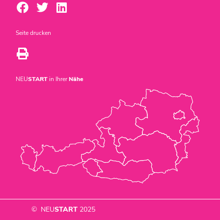
Seite drucken
NEU
START
in Ihrer
Nähe
© NEU
START
2025