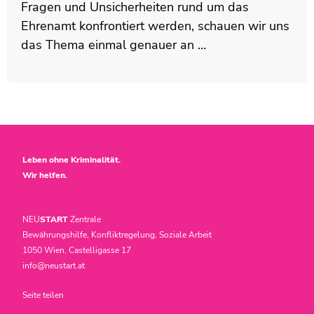
Fragen und Unsicherheiten rund um das
Ehrenamt konfrontiert werden, schauen wir uns
das Thema einmal genauer an …
Leben ohne Kriminalität.
Wir helfen.
NEU
START
Zentrale
Bewährungshilfe, Konfliktregelung, Soziale Arbeit
1050 Wien, Castelligasse 17
info@neustart.at
Seite teilen