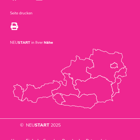
Seite drucken
NEU
START
in Ihrer
Nähe
© NEU
START
2025