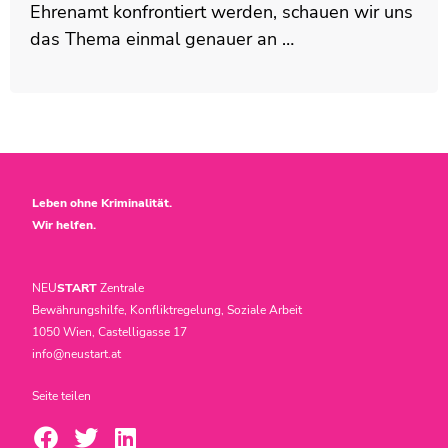
Ehrenamt konfrontiert werden, schauen wir uns
das Thema einmal genauer an …
Leben ohne Kriminalität.
Wir helfen.
NEU
START
Zentrale
Bewährungshilfe, Konfliktregelung, Soziale Arbeit
1050 Wien, Castelligasse 17
info@neustart.at
Seite teilen