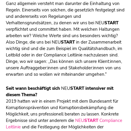
Ganz allgemein versteht man darunter die Einhaltung von
Regeln. Einerseits von solchen, die gesetzlich festgelegt sind
und andererseits von Regelungen und
Verhaltensgrundsätzen, zu denen wir uns bei
NEU
START
verpflichtet und committet haben. Mit welchen Haltungen
arbeiten wir? Welche Werte sind uns besonders wichtig?
Also Dinge, die uns bei
NEU
START
in der Zusammenarbeit
wichtig sind und die zum Beispiel im Qualitätshandbuch, im
Leitbild oder in der Compliance Leitlinie nachzulesen sind.
Dinge, wo wir sagen: „Das können sich unsere Klient:innen,
unsere Auftraggeber:innen und Stakeholder:innen von uns
erwarten und so wollen wir miteinander umgehen.“
Seit wann beschäftigt sich
NEU
START
intensiver mit
diesem Thema?
2019 hatten wir in einem Projekt mit dem Bundesamt für
Korruptionsprävention und Korruptionsbekämpfung die
Möglichkeit, uns professionell beraten zu lassen. Konkrete
Ergebnisse sind unter anderem die
NEU
START
Compliance
Leitlinie
und die Festlegung der Möglichkeiten der