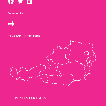
Seite drucken
NEU
START
in Ihrer
Nähe
© NEU
START
2025