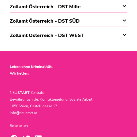
Zollamt Österreich - DST Mitte
Zollamt Österreich - DST SÜD
Zollamt Österreich - DST WEST
Leben ohne Kriminalität.
Wir helfen.
NEU
START
Zentrale
Bewährungshilfe, Konfliktregelung, Soziale Arbeit
1050 Wien, Castelligasse 17
info@neustart.at
Seite teilen