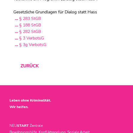
Gesetzliche Grundlagen für Dialog statt Hass
§ 283 StGB
§ 188 StGB
§ 282 StGB
§ 3 VerbotsG
§ 3g VerbotsG
ZURÜCK
Leben ohne Kriminalität.
Wir helfen.
NEU
START
Zentrale
Bewährungshilfe, Konfliktregelung, Soziale Arbeit