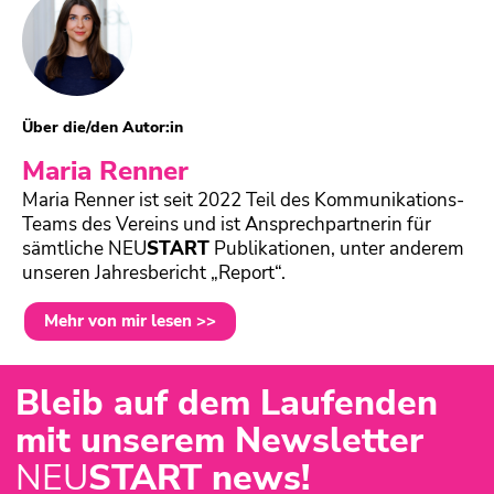
Über die/den Autor:in
Maria Renner
Maria Renner ist seit 2022 Teil des Kommunikations-
Teams des Vereins und ist Ansprechpartnerin für
sämtliche
NEU
START
Publikationen, unter anderem
unseren Jahresbericht „Report“.
Mehr von mir lesen >>
Bleib auf dem Laufenden
mit unserem Newsletter
NEU
START news!