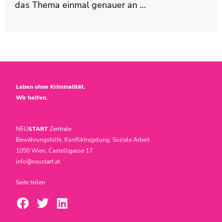
das Thema einmal genauer an …
Leben ohne Kriminalität.
Wir helfen.
NEU
START
Zentrale
Bewährungshilfe, Konfliktregelung, Soziale Arbeit
1050 Wien, Castelligasse 17
info@neustart.at
Seite teilen