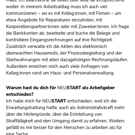
Mails. Ich beantworte sie direkt oder leite sie entsprechend
weiter. In meinem Arbeitsalltag muss ich auch viel
kommunizieren – sei es mit Kolleg:innen, mit Firmen – um
etwa Angebote für Reparaturen einzuholen, mit
Kooperationspartner:innen oder mit Zuweiser:innen. Ich frage
die Bankkonten ab, bearbeite und buche die Belege und
kontrolliere Eingangsrechnungen auf ihre Richtigkeit.
Zusätzlich verwalte ich die Akten des elektronisch
überwachten Hausarrests, der Prozessbegleitung und der
Startwohnungen mit allen dazugehörigen Rechnungsläufen.
Außerdem erreichen mich auch viele Anfragen von
Kolleg:innen rund um Haus- und Personalverwaltung.
Warum hast du dich für
NEU
START als Arbeitgeber
entschieden?
Ich habe mich für NEU
START
entschieden, weil ich die
Erwartungshaltung hatte, auch als Administrativkraft mehr
über die Hintergründe, über die Entstehung von
Straffälligkeit und den Umgang damit zu erfahren. Weiters
gefällt es mir besser für den Menschen zu arbeiten als für
eine Sache.