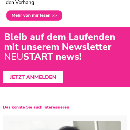
den Vorhang
Mehr von mir lesen >>
Bleib auf dem Laufenden
mit unserem Newsletter
NEU
START news!
JETZT ANMELDEN
Das könnte Sie auch interessieren