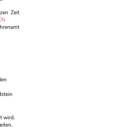
zen Zeit
EN
 Ehrenamt
den
dstein
t wird.
eiten.