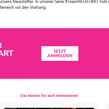
unsere Newsletter. In unserer Serie #TeamNEUSTART holt 
terreich vor den Vorhang
t
ART
JETZT
ANMELDEN
Das könnte Sie auch interessieren