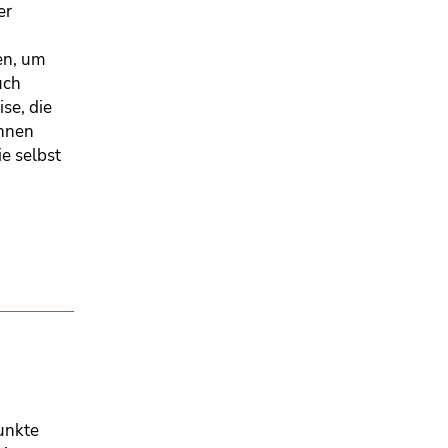
er
hen, um
uch
se, die
ennen
e selbst
unkte