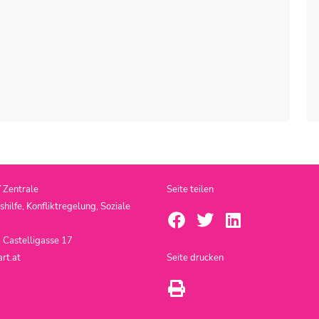
T
Zentrale
Seite teilen
ilfe, Konfliktregelung, Soziale
 Castelligasse 17
rt.at
Seite drucken