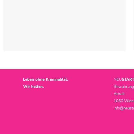
Leben ohne Kriminalität.
NEU
STAR
Wir helfen.
Bewährungsh
Arbeit
1050 Wien,
info@neusta