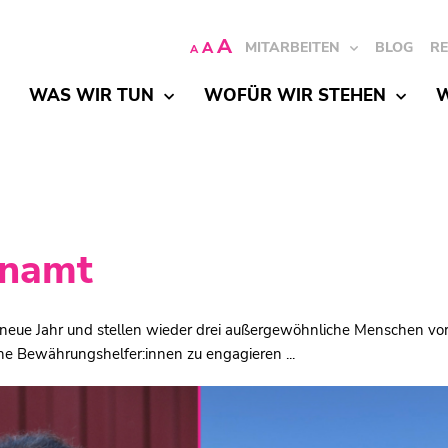
A
A
MITARBEITEN
BLOG
R
A
WAS WIR TUN
WOFÜR WIR STEHEN
W
enamt
eue Jahr und stellen wieder drei außergewöhnliche Menschen vor,
he Bewährungshelfer:innen zu engagieren ...