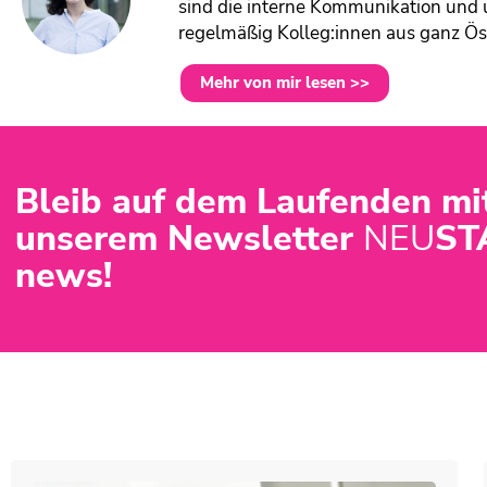
sind die interne Kommunikation und 
regelmäßig Kolleg:innen aus ganz Ös
Mehr von mir lesen >>
Bleib auf dem Laufenden mi
unserem Newsletter
NEU
ST
news!