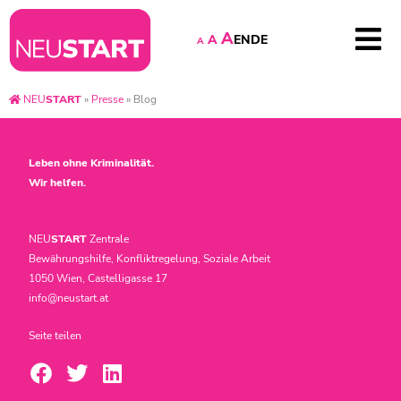
A
EN
DE
A
A
NEU
START
»
Presse
»
Blog
Leben ohne Kriminalität.
Wir helfen.
NEU
START
Zentrale
Bewährungshilfe, Konfliktregelung, Soziale Arbeit
1050 Wien, Castelligasse 17
info@neustart.at
Seite teilen