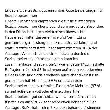
Engagiert, verlässlich, gut erreichbar: Gute Bewertungen für
Sozialarbeiter:innen
Unsere Klient:innen empfanden die für sie zuständigen
Sozialarbeiter:innen überwiegend sehr engagiert. Besonders
in den Dienstleistungen elektronisch überwachter
Hausarrest, Haftentlassenenhilfe und Vermittlung
gemeinnütziger Leistungen im Finanzstrafverfahren und
statt Ersatzfreiheitsstrafe. Insgesamt stimmten 98 % der
Aussage „Wenn ich an die Unterstützung durch die
Sozialarbeiter:in zurückdenke, dann kann ich
zusammenfassend sagen: Sie/Er war engagiert.“ zu. Fast alle
Befragten, nämlich 99 % stimmen außerdem voll oder eher
zu, dass sich ihr:e Sozialarbeiter:in ausreichend Zeit für sie
genommen hat. Ebenfalls 99 % erlebten ihre:n
Sozialarbeiter:in als verlässlich. Eine große Mehrheit (97 %)
stimmt außerdem voll oder eher zu, dass ihr:e
Sozialarbeiter:in gut erreichbar war. Unsere Klient:innen
fühlten sich auch 2022 sehr respektvoll behandelt. Der
Aussage „Sie/Er hat mich mit Respekt behandelt“ stimmen