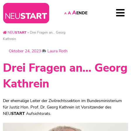
A
EN
DE
A
A
NEU
START
»
Drei Fragen an… Georg
Kathrein
Oktober 24, 2023
Laura Roth
Drei Fragen an… Georg
Kathrein
Der ehemalige Leiter der Zivilrechtssektion im Bundesministerium
für Justiz Hon. Prof. Dr. Georg Kathrein ist Vorsitzender des
NEU
START
Aufsichtsrats.