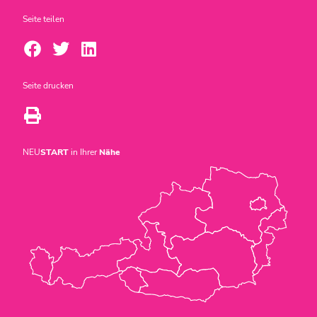
Seite teilen
Seite drucken
NEU
START
in Ihrer
Nähe