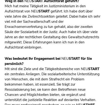
Weg in den
NEU
START
Aufsichtsrat geführt?
Mich hat meine Tätigkeit im Justizministerium in den
Aufsichtsrat von
NEU
START
geführt. Ich habe dort über
viele Jahre die Zivilrechtssektion geleitet. Dabei habe ich sehr
viel mit der Sachwalterschaft und der
Erwachsenenvertretung zu tun gehabt, also der zweiten
Säule der Sozialarbeit in der Justiz. Auch habe ich über viele
Jahre an der rechtlichen Gestaltung des Gewaltschutzrechts
mitgewirkt. Diese Erfahrungen kann ich nun in den
Aufsichtsrat einbringen.
Was bedeutet Ihr Engagement bei
NEU
START
für Sie
persönlich?
Mit sind die Ziele und die Tätigkeitsbereiche von
NEU
START
ein zentrales Anliegen. Die sozialarbeiterische Unterstützung
von Menschen, die mit dem Strafrecht ein Problem
bekommen haben, ist essenziell. Sie trägt zur
Resozialisierung bei, sie kann den Betroffenen neue
Chancen und Möglichkeiten bieten, sie ergänzt und
unterstützt die justizielle Reaktion auf deviantes Verhalten.
Das muss professionell geschehen, so wie es
NEU
START