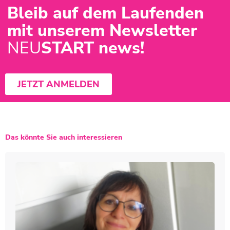
Bleib auf dem Laufenden
mit unserem Newsletter
NEU
START news!
JETZT ANMELDEN
Das könnte Sie auch interessieren