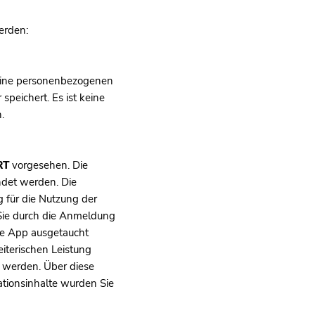
erden:
keine personenbezogenen
peichert. Es ist keine
.
RT
vorgesehen. Die
endet werden. Die
 für die Nutzung der
e Sie durch die Anmeldung
die App ausgetaucht
eiterischen Leistung
t werden. Über diese
ationsinhalte wurden Sie