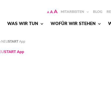
A
A
MITARBEITEN
BLOG
R
A
WAS WIR TUN
WOFÜR WIR STEHEN
W
o
NEU
START
App
EU
START
App