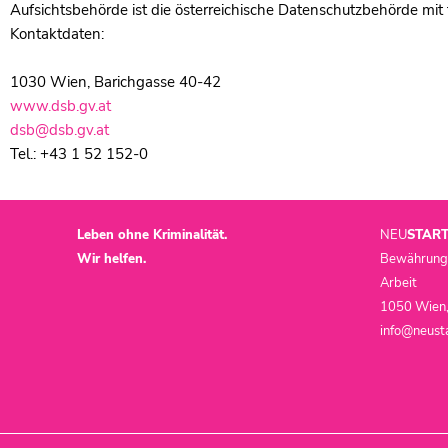
Aufsichtsbehörde ist die österreichische Datenschutzbehörde mit
Kontaktdaten:
1030 Wien, Barichgasse 40-42
www.dsb.gv.at
dsb@dsb.gv.at
Tel.: +43 1 52 152-0
Leben ohne Kriminalität.
NEU
STAR
Wir helfen.
Bewährungsh
Arbeit
1050 Wien,
info@neusta