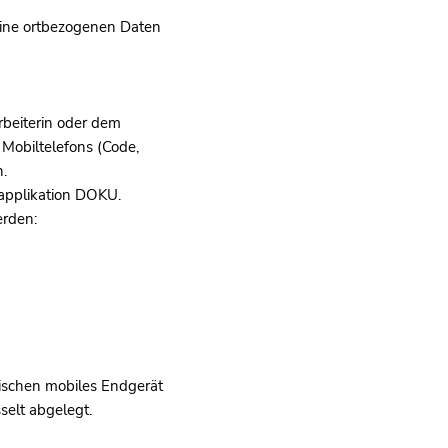
keine ortbezogenen Daten
rbeiterin oder dem
 Mobiltelefons (Code,
.
napplikation DOKU.
erden:
zwischen mobiles Endgerät
selt abgelegt.